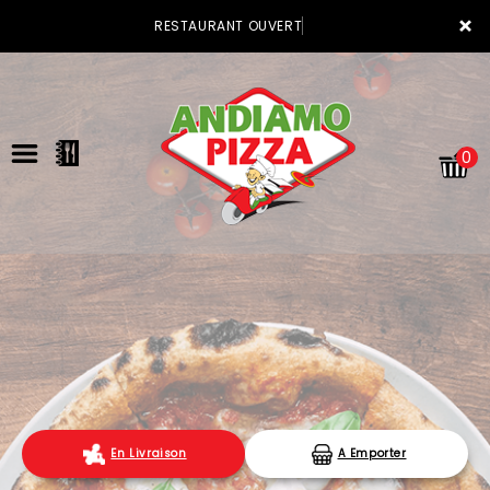
×
RESTAURANT OUVERT
0
ACCUEIL
LA CARTE
VOTRE COMPTE
En Livraison
A Emporter
NOTRE RESTAURANT