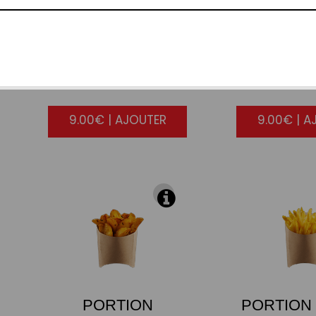
10
NUGGETS
7
CALA
FRIT
9.00€ | AJOUTER
9.00€ | A
PORTION
PORTION