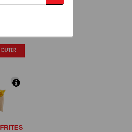
MARS
TI
JOUTER
FRITES