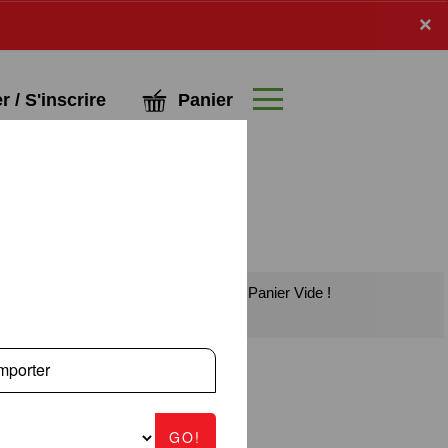
x
×
Panier
 / S'inscrire
Panier Vide !