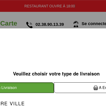
RESTAURANT OUVRE À 18:00
 Carte
Se connecter
02.38.90.13.39
TEX MEX